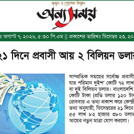
খঃ অগাস্ট ৭, ২০২৬, ৫:৩০ পি.এম || প্রকাশের তারিখঃ ডিসেম্বর ২৩, ২০২৪
২১ দিনে প্রবাসী আয় ২ বিলিয়ন ডলা
সাম্প্রতিক সময়ের সর্বোচ্চ প্র
যার পরিমান দুইশ’ কোটি ৭২ লাখ
বা দুই বিলিয়ন ডলার। বাংলাদেশি
কোটি টাকা (প্রতি ডলার ১২০ টাক
রোববার এ তথ্য প্রকাশ করে কেন্দ্র
তথ্য অনুযায়ী, ডিসেম্বরের ২১ দিন
৫৫ লাখ ৮২ হাজার ৩৮০ ডলার। ড
আয়ের নতুন মাত্রা যোগ করলো।