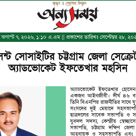
খঃ অগাস্ট ৭, ২০২৬, ১:১০ এ.এম || প্রকাশের তারিখঃ সেপ্টেম্বর ২৮, ২০
েন্ট সোসাইটির চট্টগ্রাম জেলা সেক্র
অ্যাডভোকেট ইফতেখার মহসিন
অ্যাডভোকেট ইফতেখার হোসেন
একজন আইনজীবী। দীর্ঘ ৪৬ ব
তিনি বিএনপির রাজনীতির সাথে যুক্ত
সংসদের দুই মেয়াদে সহসভাপতি, চ
ছাত্রদলের সাবেক সভাপতি ও সাধ
যুবদল সদস্য, কেন্দ্রীয় স্বেচ
সভাপতি, চট্টগ্রাম দক্ষিণ জেল
আহবায়ক ও সহসভাপতি এবং বর