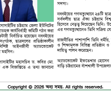
সদস্য।
নব্বইয়ের গণঅভ্যুত্থানে ২৪টি ছাত
সর্বদলীয় ছাত্র ঐক্য চট্টগ্রাম বি
হিসেবে নেতৃত্ব দিয়েছেন তিনি। উ
সোসাইটির চট্টগ্রাম জেলা ইউনিটের
এর গণঅভ্যুত্থানেও তিনি সক্রিয় যো
যাডহক কার্যনির্বাহী কমিটি গঠন করা
টারী নির্বাচিত হয়েছেন নব্বইয়ের
রাজনীতির পাশাপাশি তিনি ধর্মীয়, 
সংগঠক, ছাত্রদলের প্রতিষ্ঠাকালীন
ও শিক্ষামূলক বিভিন্ন প্রতিষ্ঠান ও
বিশিষ্ট আইনজীবী অ্যাডভোকেট
দায়িত্ব পালন করেছেন।
ী মহসিন।
অ্যাডভোকেট ইফতেখার হোসেন চৌ
) সোসাইটির মহাসচিব ড. কবির মো.
বাড়ি চট্টগ্রামের বাঁশখালী উপজে
 এক বিজ্ঞপ্তিতে এ তথ্য জানানো
Copyright © 2026 অন্য সময়. All rights reserved.