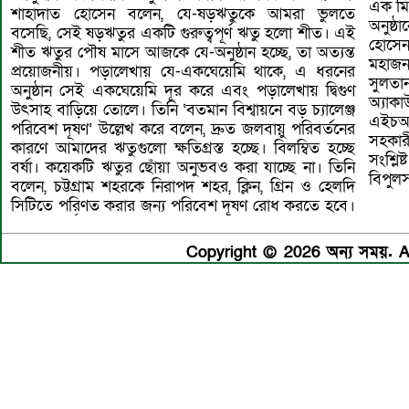
এক মি
শাহাদাত হোসেন বলেন, যে-ষড়ঋতুকে আমরা ভুলতে
অনুষ্ঠ
বসেছি, সেই ষড়ঋতুর একটি গুরুত্বপূর্ণ ঋতু হলো শীত। এই
হোসেন 
শীত ঋতুর পৌষ মাসে আজকে যে-অনুষ্ঠান হচ্ছে, তা অত্যন্ত
মহাজন
প্রয়োজনীয়। পড়ালেখায় যে-একঘেয়েমি থাকে, এ ধরনের
সুলতান
অনুষ্ঠান সেই একঘেয়েমি দূর করে এবং পড়ালেখায় দ্বিগুণ
অ্যাকা
উৎসাহ বাড়িয়ে তোলে। তিনি ‘বতমান বিশ্বায়নে বড় চ্যালেঞ্জ
এইচআর
পরিবেশ দূষণ’ উল্লেখ করে বলেন, দ্রুত জলবায়ু পরিবর্তনের
সহকারী
কারণে আমাদের ঋতুগুলো ক্ষতিগ্রস্ত হচ্ছে। বিলম্বিত হচ্ছে
সংশ্ল
বর্ষা। কয়েকটি ঋতুর ছোঁয়া অনুভবও করা যাচ্ছে না। তিনি
বিপুলসং
বলেন, চট্টগ্রাম শহরকে নিরাপদ শহর, ক্লিন, গ্রিন ও হেলদি
সিটিতে পরিণত করার জন্য পরিবেশ দূষণ রোধ করতে হবে।
Copyright © 2026 অন্য সময়. Al