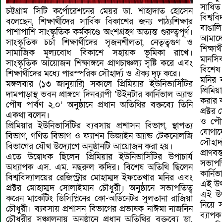
সাধিত
চট্টগ্রাম সিটি কর্পোরেশনের মেয়র ডা. শাহাদাত হোসেন
বিশ্বব
বলেছেন, শিক্ষার্থীদের সার্বিক বিকাশের জন্য পাঠ্যশিক্ষার
বাঙাল
পাশাপাশি সাংস্কৃতিক কর্মকাণ্ডে অংশগ্রহণ অত্যন্ত গুরুত্বপূর্ণ।
আমাদ
সাংস্কৃতিক চর্চা শিক্ষার্থীদের সৃজনশীলতা, নেতৃত্বগুণ ও
শিক্ষ
সামাজিক মূল্যবোধ বিকাশে সহায়ক ভূমিকা রাখে।
মানসি
সাংস্কৃতিক আয়োজন শিক্ষাঙ্গনে প্রাণচাঞ্চল্য সৃষ্টি করে এবং
বিশেষ
শিক্ষার্থীদের মধ্যে পারস্পরিক সৌহার্দ্য ও ঐক্য দৃঢ় করে।
মনির 
মঙ্গলবার (১৩ জানুয়ারি) সকালে প্রিমিয়ার ইউনিভার্সিটির
প্রিমি
দামপাড়াস্থ ভবন প্রাঙ্গণে দিনব্যাপী ‘উইনটার কার্নিভাল অ্যান্ড
করার ক
পৌষ পার্বণ ২.০’ অনুষ্ঠানে প্রধান অতিথির বক্তব্যে তিনি
প্রক্ট
একথা বলেন।
ও পৌষ 
প্রিমিয়ার ইউনিভার্সিটির ব্যবসায় প্রশাসন বিভাগ, স্থাপত্য
যোগাযো
বিভাগ, গণিত বিভাগ ও ফ্যাশন ডিজাইন অ্যান্ড টেকনোলজি
সৌহার
বিভাগের যৌথ উদ্যোগে অনুষ্ঠানটি আয়োজন করা হয়।
প্রাণব
এতে উদ্বোধক ছিলেন প্রিমিয়ার ইউনিভার্সিটির উপাচার্য
সভাপত
অধ্যাপক এস. এম. নছরুল কদির। বিশেষ অতিথি ছিলেন
কার্ন
বিশ্ববিদ্যালয়ের রেজিস্ট্রার মোহাম্মদ ইফতেখার মনির এবং
এই উৎস
প্রক্টর মোহাম্মদ সোলাইমান চৌধুরী। অনুষ্ঠানে সভাপতিত্ব
এই উৎ
করেন মার্কেটিং ডিসিপ্লিনের কো-অর্ডিনেটর সুলতানা রাজিয়া
নিয়ে স
চৌধুরী। ব্যবসায় প্রশাসন বিভাগের প্রভাষক নাঈমা নাজনিন
ব্যাপক
চৌধুরীর সঞ্চালনায় অনুষ্ঠানে প্রধান অতিথির বক্তব্যে ডা.