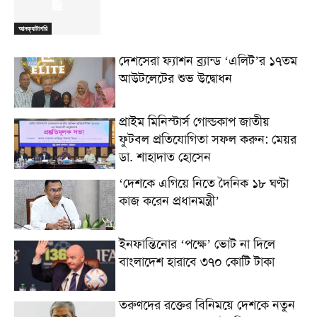
আনক্যাটাগরি
দেশসেরা ফ্যাশন ব্র্যান্ড ‘এলিট’র ১৭তম
আউটলেটের শুভ উদ্বোধন
প্রাইম মিনিস্টার্স গোল্ডকাপ জাতীয়
ফুটবল প্রতিযোগিতা সফল করুন: মেয়র
ডা. শাহাদাত হোসেন
‘দেশকে এগিয়ে নিতে দৈনিক ১৮ ঘণ্টা
কাজ করেন প্রধানমন্ত্রী’
ইনফান্তিনোর ‘পক্ষে’ ভোট না দিলে
বাংলাদেশ হারাবে ৩৭০ কোটি টাকা
তরুণদের রক্তের বিনিময়ে দেশকে নতুন