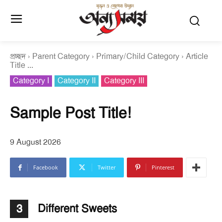
প্রচ্ছদ
Parent Category
Primary/Child Category
Article
Title ...
Category I
Category II
Category III
Sample Post Title!
9 August 2026
Facebook
Twitter
Pinterest
Different Sweets
3