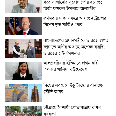
করে সাজানোর সুযোগ তৈরি হয়েছে:
মির্জা ফখরুল ইসলাম আলমগীর
প্রথমবার ঢাকা সফরে আসছেন ট্রাম্পের
বিশেষ দূত সার্জিও গোর
বাংলাদেশের প্রধানমন্ত্রীকে ভারতে স্বাগত
জানাতে অধীর আগ্রহে অপেক্ষা কর‌ছি:
ভারতের হাইকমিশনার
আলজেরিয়ার ইতিহাসে প্রথম নারী
স্পিকার খালিদা বউফেদেশ
বিশ্বের সবচেয়ে উচুঁ টাওয়ার বানাচ্ছে
সৌদি আরব
চট্টগ্রামে বৈশাখী শোভাযাত্রায় বর্ণিল
বর্ষবরণ