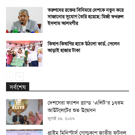
তরুণদের রক্তের বিনিময়ে দেশকে নতুন করে
সাজানোর সুযোগ তৈরি হয়েছে: মির্জা ফখরুল
ইসলাম আলমগীর
কিষাণ-কিষাণির হাতে উঠলো কার্ড, পেলেন
আড়াই হাজার টাকা
সর্বশেষ
দেশসেরা ফ্যাশন ব্র্যান্ড ‘এলিট’র ১৭তম
আউটলেটের শুভ উদ্বোধন
জুলাই ২৯, ২০২৬
প্রাইম মিনিস্টার্স গোল্ডকাপ জাতীয় ফুটবল