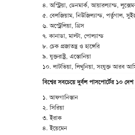
৪. অস্ট্রিয়া, ডেনমার্ক, আয়ারল্যান্ড, লুক্স
৫. বেলজিয়াম, নিউজিল্যান্ড, পর্তুগাল, সুইজা
৬. অস্ট্রেলিয়া, গ্রিস
৭. কানাডা, মাল্টা, পোল্যান্ড
৮. চেক প্রজাতন্ত্র ও হাঙ্গেরি
৯. যুক্তরাষ্ট্র, এস্তোনিয়া
১০. লাটভিয়া, লিথুনিয়া, সংযুক্ত আরব আম
বিশ্বের সবচেয়ে দুর্বল পাসপোর্টের ১০ দেশ
১. আফগানিস্তান
২. সিরিয়া
৩. ইরাক
৪. ইয়েমেন