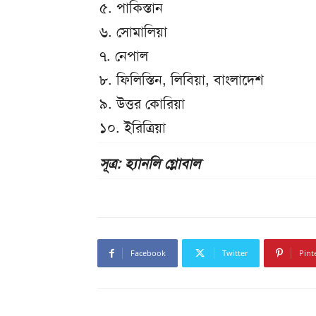
৫. পাকিস্তান
৬. সোমালিয়া
৭. নেপাল
৮. ফিলিস্তিন, লিবিয়া, বাংলাদেশ
৯. উত্তর কোরিয়া
১০. ইরিত্রিয়া
সূত্র: হ্যানলি গ্লোবাল
Facebook
Twitter
Pint