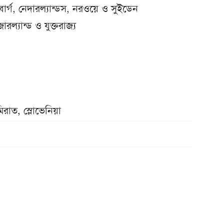
েমবার্গ, নেদারল্যান্ডস, নরওয়ে ও সুইডেন
রল্যান্ড ও যুক্তরাজ্য
িরাত, স্লোভেনিয়া