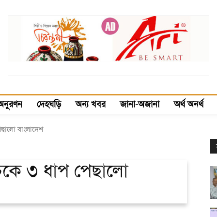
অনুরণন
দেহঘড়ি
অন্য খবর
জানা-অজানা
অর্থ অনর্থ
পেছালো বাংলাদেশ
সূচকে ৩ ধাপ পেছালো