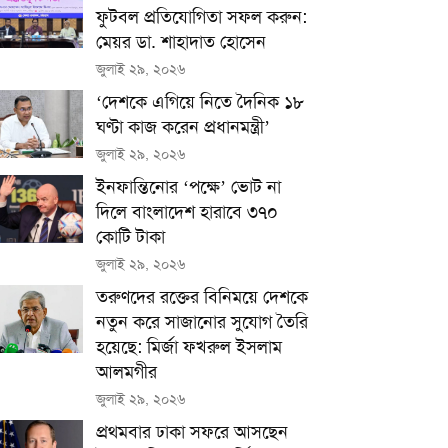
ফুটবল প্রতিযোগিতা সফল করুন:
মেয়র ডা. শাহাদাত হোসেন
জুলাই ২৯, ২০২৬
‘দেশকে এগিয়ে নিতে দৈনিক ১৮
ঘণ্টা কাজ করেন প্রধানমন্ত্রী’
জুলাই ২৯, ২০২৬
ইনফান্তিনোর ‘পক্ষে’ ভোট না
দিলে বাংলাদেশ হারাবে ৩৭০
কোটি টাকা
জুলাই ২৯, ২০২৬
তরুণদের রক্তের বিনিময়ে দেশকে
নতুন করে সাজানোর সুযোগ তৈরি
হয়েছে: মির্জা ফখরুল ইসলাম
আলমগীর
জুলাই ২৯, ২০২৬
প্রথমবার ঢাকা সফরে আসছেন