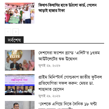
কিষাণ-কিষাণির হাতে উঠলো কার্ড, পেলেন
আড়াই হাজার টাকা
সর্বশেষ
দেশসেরা ফ্যাশন ব্র্যান্ড ‘এলিট’র ১৭তম
আউটলেটের শুভ উদ্বোধন
জুলাই ২৯, ২০২৬
প্রাইম মিনিস্টার্স গোল্ডকাপ জাতীয় ফুটবল
প্রতিযোগিতা সফল করুন: মেয়র ডা.
শাহাদাত হোসেন
জুলাই ২৯, ২০২৬
‘দেশকে এগিয়ে নিতে দৈনিক ১৮ ঘণ্টা