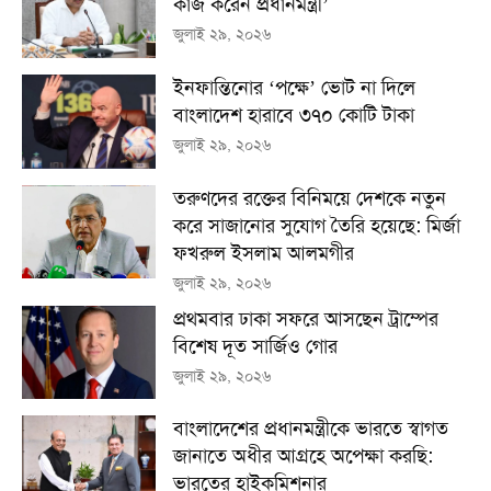
কাজ করেন প্রধানমন্ত্রী’
জুলাই ২৯, ২০২৬
ইনফান্তিনোর ‘পক্ষে’ ভোট না দিলে
বাংলাদেশ হারাবে ৩৭০ কোটি টাকা
জুলাই ২৯, ২০২৬
তরুণদের রক্তের বিনিময়ে দেশকে নতুন
করে সাজানোর সুযোগ তৈরি হয়েছে: মির্জা
ফখরুল ইসলাম আলমগীর
জুলাই ২৯, ২০২৬
প্রথমবার ঢাকা সফরে আসছেন ট্রাম্পের
বিশেষ দূত সার্জিও গোর
জুলাই ২৯, ২০২৬
বাংলাদেশের প্রধানমন্ত্রীকে ভারতে স্বাগত
জানাতে অধীর আগ্রহে অপেক্ষা কর‌ছি:
ভারতের হাইকমিশনার