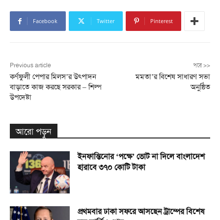
Facebook
Twitter
Pinterest
Previous article
পরে >>
কর্ণফুলী পেপার মিলস’র উৎপাদন
মমতা’র বিশেষ সাধারণ সভা
বাড়াতে কাজ করছে সরকার – শিল্প
অনুষ্ঠিত
উপদেষ্টা
আরো পড়ুন
ইনফান্তিনোর ‘পক্ষে’ ভোট না দিলে বাংলাদেশ
হারাবে ৩৭০ কোটি টাকা
প্রথমবার ঢাকা সফরে আসছেন ট্রাম্পের বিশেষ