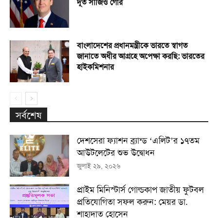
দূত সার্জিও গোর
বাংলাদেশের প্রধানমন্ত্রীকে ভারতে স্বাগত
জানাতে অধীর আগ্রহে অপেক্ষা কর‌ছি: ভারতের
হাইকমিশনার
সর্বশেষ
দেশসেরা ফ্যাশন ব্র্যান্ড ‘এলিট’র ১৭তম
আউটলেটের শুভ উদ্বোধন
জুলাই ২৯, ২০২৬
প্রাইম মিনিস্টার্স গোল্ডকাপ জাতীয় ফুটবল
প্রতিযোগিতা সফল করুন: মেয়র ডা.
শাহাদাত হোসেন