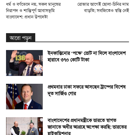
ধর্ম ও বর্ণভেদে নয়, সকল মানুষের
রোজার আগেই ছোলা-চিনির দাম
নিরাপদ ও শান্তিপূর্ণ আবাসভূমি
বাড়তি; সবজিতেও স্বস্তি নেই
বাংলাদেশ: প্রধান উপদেষ্টা
আরো পড়ুন
ইনফান্তিনোর ‘পক্ষে’ ভোট না দিলে বাংলাদেশ
হারাবে ৩৭০ কোটি টাকা
প্রথমবার ঢাকা সফরে আসছেন ট্রাম্পের বিশেষ
দূত সার্জিও গোর
বাংলাদেশের প্রধানমন্ত্রীকে ভারতে স্বাগত
জানাতে অধীর আগ্রহে অপেক্ষা কর‌ছি: ভারতের
হাইকমিশনার