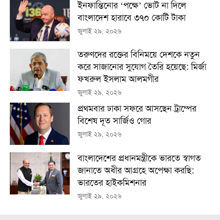
ইনফান্তিনোর ‘পক্ষে’ ভোট না দিলে
বাংলাদেশ হারাবে ৩৭০ কোটি টাকা
জুলাই ২৯, ২০২৬
তরুণদের রক্তের বিনিময়ে দেশকে নতুন
করে সাজানোর সুযোগ তৈরি হয়েছে: মির্জা
ফখরুল ইসলাম আলমগীর
জুলাই ২৯, ২০২৬
প্রথমবার ঢাকা সফরে আসছেন ট্রাম্পের
বিশেষ দূত সার্জিও গোর
জুলাই ২৯, ২০২৬
বাংলাদেশের প্রধানমন্ত্রীকে ভারতে স্বাগত
জানাতে অধীর আগ্রহে অপেক্ষা কর‌ছি:
ভারতের হাইকমিশনার
জুলাই ২৯, ২০২৬