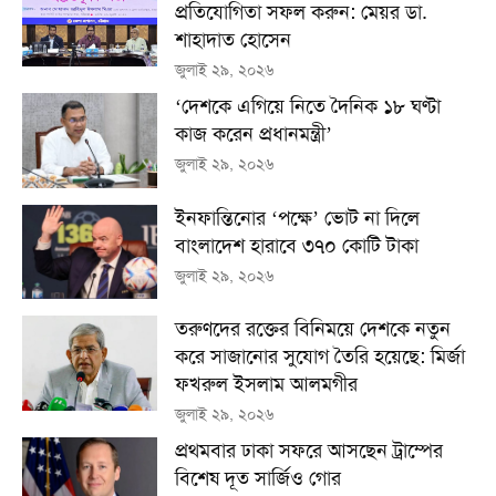
প্রতিযোগিতা সফল করুন: মেয়র ডা.
শাহাদাত হোসেন
জুলাই ২৯, ২০২৬
‘দেশকে এগিয়ে নিতে দৈনিক ১৮ ঘণ্টা
কাজ করেন প্রধানমন্ত্রী’
জুলাই ২৯, ২০২৬
ইনফান্তিনোর ‘পক্ষে’ ভোট না দিলে
বাংলাদেশ হারাবে ৩৭০ কোটি টাকা
জুলাই ২৯, ২০২৬
তরুণদের রক্তের বিনিময়ে দেশকে নতুন
করে সাজানোর সুযোগ তৈরি হয়েছে: মির্জা
ফখরুল ইসলাম আলমগীর
জুলাই ২৯, ২০২৬
প্রথমবার ঢাকা সফরে আসছেন ট্রাম্পের
বিশেষ দূত সার্জিও গোর