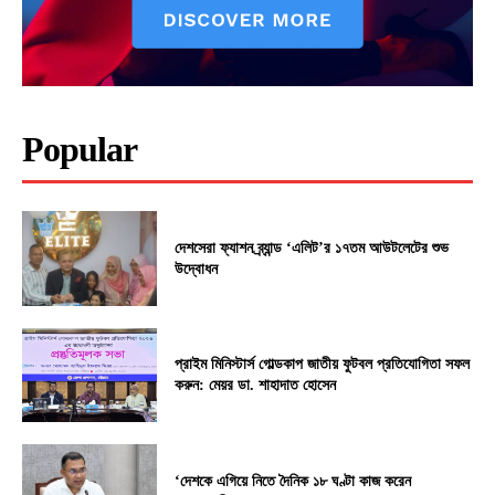
Popular
দেশসেরা ফ্যাশন ব্র্যান্ড ‘এলিট’র ১৭তম আউটলেটের শুভ
উদ্বোধন
প্রাইম মিনিস্টার্স গোল্ডকাপ জাতীয় ফুটবল প্রতিযোগিতা সফল
করুন: মেয়র ডা. শাহাদাত হোসেন
‘দেশকে এগিয়ে নিতে দৈনিক ১৮ ঘণ্টা কাজ করেন