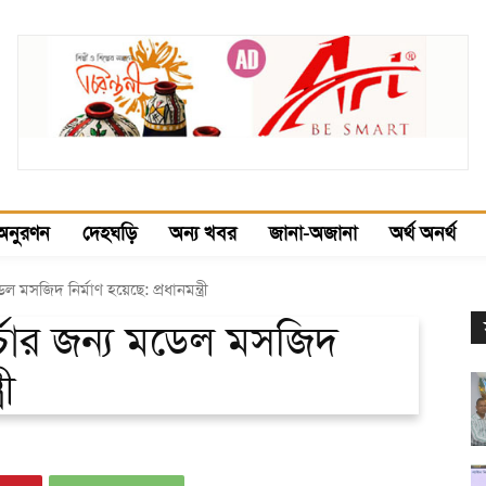
অনুরণন
দেহঘড়ি
অন্য খবর
জানা-অজানা
অর্থ অনর্থ
ল মসজিদ নির্মাণ হয়েছে: প্রধানমন্ত্রী
র্চার জন্য মডেল মসজিদ
রী