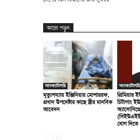
আরো পড়ুন
আনক্যাটাগরি
আনক্যাটাগরি
মৃত্যুশয্যায় ইঞ্জিনিয়ার মোশাররফ,
প্রিমিয়ার ই
প্রধান উপদেষ্টার কাছে স্ত্রীর মানবিক
চিটাগাং ইউ
আবেদন
অ্যাসোসি
(সিইউএই
যোগ দিতে ব