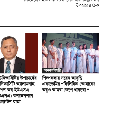
উপহারের চেক
আনক্যাটাগরি
উনিভার্সিটির উপাচার্যের
শিল্পকলায় নরেন আবৃত্তি
নিভার্সিটি অ্যালামনাই
একাডেমির “ফিলিস্তিন তোমাকে!
য়েশন অব ইউএসএ
তবুও আমরা জেগে থাকবো “
উএসএ) কনভেনশনে
োস্টন যাত্রা