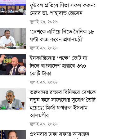
ফুটবল প্রতিযোগিতা সফল করুন:
মেয়র ডা. শাহাদাত হোসেন
জুলাই ২৯, ২০২৬
‘দেশকে এগিয়ে নিতে দৈনিক ১৮
ঘণ্টা কাজ করেন প্রধানমন্ত্রী’
জুলাই ২৯, ২০২৬
ইনফান্তিনোর ‘পক্ষে’ ভোট না
দিলে বাংলাদেশ হারাবে ৩৭০
কোটি টাকা
জুলাই ২৯, ২০২৬
তরুণদের রক্তের বিনিময়ে দেশকে
নতুন করে সাজানোর সুযোগ তৈরি
হয়েছে: মির্জা ফখরুল ইসলাম
আলমগীর
জুলাই ২৯, ২০২৬
প্রথমবার ঢাকা সফরে আসছেন