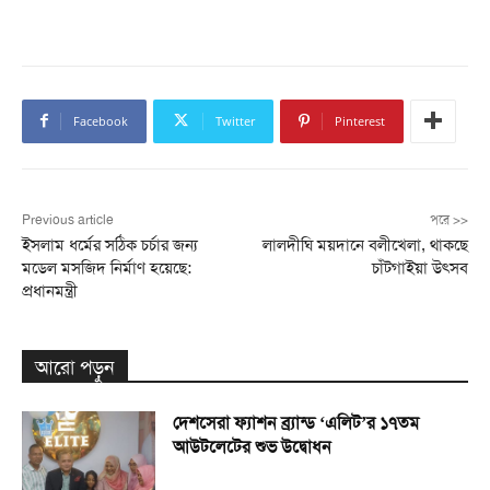
Facebook
Twitter
Pinterest
Previous article
পরে >>
ইসলাম ধর্মের সঠিক চর্চার জন্য
লালদীঘি ময়দানে বলীখেলা, থাকছে
মডেল মসজিদ নির্মাণ হয়েছে:
চাঁটগাইয়া উৎসব
প্রধানমন্ত্রী
আরো পড়ুন
দেশসেরা ফ্যাশন ব্র্যান্ড ‘এলিট’র ১৭তম
আউটলেটের শুভ উদ্বোধন