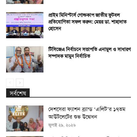
প্রাইম মিনিস্টার্স গোল্ডকাপ জাতীয় ফুটবল
প্রতিযোগিতা সফল করুন: মেয়র ডা. শাহাদাত
হোসেন
টিসিজেএ নির্বাচনে সভাপতি এনামুল ও সাধারণ
সম্পাদক মামুন নির্বাচিত
সর্বশেষ
দেশসেরা ফ্যাশন ব্র্যান্ড ‘এলিট’র ১৭তম
আউটলেটের শুভ উদ্বোধন
জুলাই ২৯, ২০২৬