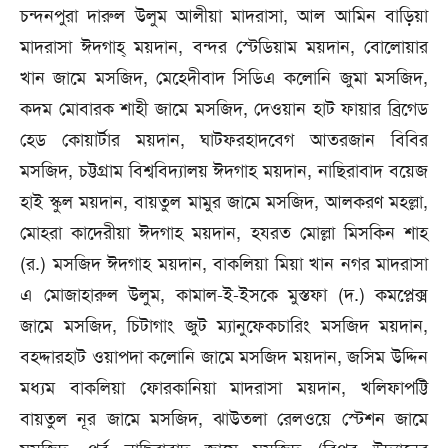
চন্দনপুরা দারুল উলুম আলীয়া মাদরাসা, আল আমিন বাড়িয়া
মাদরাসা ঈদগাহ্ ময়দান, বন্দর স্টেডিয়াম ময়দান, বোলোয়ার
খান জামে মসজিদ, মেহেদীবাদ সিডিএ কলোনি জুমা মসজিদ,
কদম মোবারক শাহী জামে মসজিদ, দেওয়ান হাট ফায়ার ব্রিগেড
হেড কোয়ার্টার ময়দান, ঘাটফরহাদবেগ আতরজান বিবির
মসজিদ, চট্টগ্রাম বিশ্ববিদ্যালয় ঈদগাহ ময়দান, নাছিরাবাদ বয়েজ
হাই স্কুল ময়দান, বায়তুল মামুর জামে মসজিদ, আলকরণ মহল্লা,
মোহরা কাদেরীয়া ঈদগাহ ময়দান, হযরত মোল্লা মিসকিন শাহ
(র.) মসজিদ ঈদগাহ ময়দান, বাকলিয়া মিয়া খান নগর মাদরাসা
এ মোজাহারুল উলুম, কামাল-ই-ইসকে মুস্তফা (দ.) কমপ্লেক্স
জামে মসজিদ, চিটাগাং জুট ম্যানুফেকচারিং মসজিদ ময়দান,
বহদ্দারহাট ওয়াপদা কলোনি জামে মসজিদ ময়দান, জসিম উদ্দিন
মধ্যম বাকলিয়া ফোরকানিয়া মাদরাসা ময়দান, খলিফাপট্টি
বায়তুল নূর জামে মসজিদ, ঝাউতলা রেলওয়ে স্টেশন জামে