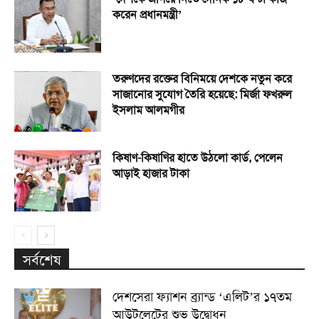
করেন প্রধানমন্ত্রী’
তরুণদের রক্তের বিনিময়ে দেশকে নতুন করে
সাজানোর সুযোগ তৈরি হয়েছে: মির্জা ফখরুল
ইসলাম আলমগীর
কিষাণ-কিষাণির হাতে উঠলো কার্ড, পেলেন
আড়াই হাজার টাকা
সর্বশেষ
দেশসেরা ফ্যাশন ব্র্যান্ড ‘এলিট’র ১৭তম
আউটলেটের শুভ উদ্বোধন