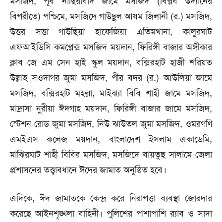
মসজিদ, পূর্ব নাছিরাবাদ জামে মসজিদ (বিপ্লব উদ্যানের
বিপরীতে) পশ্চিমে, মসজিদে গাউছুল আযম জিলানী (র.) মসজিদ,
উত্তর সত্তা গাউছিয়া হাফেজিয়া এতিমখানা, কালুরঘাট
এফআইডিসি কমপ্লেক্স মসজিদ ময়দান, ফিরিঙ্গী বাজার অঙ্গীকার
ক্লাব জে এম সেন হাই স্কুল ময়দান, বক্সিরহাট হাজী শরিয়ত
উল্লাহ সওদাগর জুমা মসজিদ, পীর বদর (র.) আউলিয়া জামে
মসজিদ, বক্সিরহাট মহল্লা, মাইঝ্যা বিবি শাহী জামে মসজিদ,
মাদ্রাসা নুরীয়া ঈদগাহ ময়দান, ফিরিঙ্গী বাজার জামে মসজিদ,
স্টেশন রোড জুমা মসজিদ, নিউ ঝাউতল জুমা মসজিদ, ওমরগণি
এমইএস কলেজ ময়দান, বাংলাদেশ ইসলাম একাডেমি,
মাঝিরঘাট শাহী বিবির মসজিদ, মসজিদে বায়তুছ সালামে জেলা
প্রশাসনের তত্ত্বাবধানে ঈদের জামাত অনুষ্ঠিত হবে।
এদিকে, ঈদ জামাতকে কেন্দ্র করে নিরাপত্তা ব্যবস্থা জোরদার
করেছে আইনশৃঙ্খলা বাহিনী। পুলিশের পাশাপাশি র‍্যাব ও সাদা