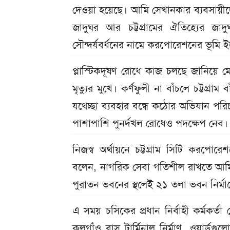
দেওয়া হয়েছে। আমি সেখানকার ব্যবসায়ীদের 
জাদুঘর আর চট্টগ্রামের ঐতিহ্যের জ
সৌন্দর্যবর্ধনের নামে করপোরেশনের ভূমি ই
প্লাস্টিকদূষণ রোধে কাজ চলছে জানিয়ে মে
মৃত্যুর মুখে। কর্ণফুলী না বাঁচলে চট্টগ্
যথেচ্ছা ব্যবহার বন্ধে কঠোর অভিযান প
পাশাপাশি পুনর্দখল রোধেও পদক্ষেপ নেব।
নিজস্ব অর্থায়নে চট্টগ্রাম সিটি করপোরে
বলেন, নাগরিক সেবা গতিশীল রাখতে আমি
পুরাতন ভবনের স্থলেই ২১ তলা ভবন নির্ম
এ সময় চসিকের প্রধান নির্বাহী কর্মকর্ত
কুলগাঁও বাস টার্মিনাল নির্মাণ, ওয়ার্ডগু