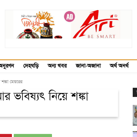
অনুরণন
দেহঘড়ি
অন্য খবর
জানা-অজানা
অর্থ অনর্থ
শঙ্কা মেয়রের
 ভবিষ্যৎ নিয়ে শঙ্কা