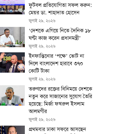
ফুটবল প্রতিযোগিতা সফল করুন:
মেয়র ডা. শাহাদাত হোসেন
জুলাই ২৯, ২০২৬
‘দেশকে এগিয়ে নিতে দৈনিক ১৮
ঘণ্টা কাজ করেন প্রধানমন্ত্রী’
জুলাই ২৯, ২০২৬
ইনফান্তিনোর ‘পক্ষে’ ভোট না
দিলে বাংলাদেশ হারাবে ৩৭০
কোটি টাকা
জুলাই ২৯, ২০২৬
তরুণদের রক্তের বিনিময়ে দেশকে
নতুন করে সাজানোর সুযোগ তৈরি
হয়েছে: মির্জা ফখরুল ইসলাম
আলমগীর
জুলাই ২৯, ২০২৬
প্রথমবার ঢাকা সফরে আসছেন