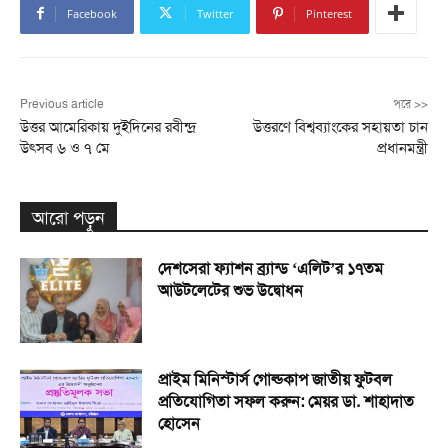
Facebook
Twitter
Pinterest
Previous article
পরে >>
উত্তর আমেরিকায় দুইদিনের রবীন্দ্র
উত্তরণে বিশ্বব্যাংকের সহায়তা চান
উৎসব ৬ ও ৭ মে
প্রধানমন্ত্রী
আরো পড়ুন
দেশসেরা ফ্যাশন ব্র্যান্ড ‘এলিট’র ১৭তম
আউটলেটের শুভ উদ্বোধন
প্রাইম মিনিস্টার্স গোল্ডকাপ জাতীয় ফুটবল
প্রতিযোগিতা সফল করুন: মেয়র ডা. শাহাদাত
হোসেন