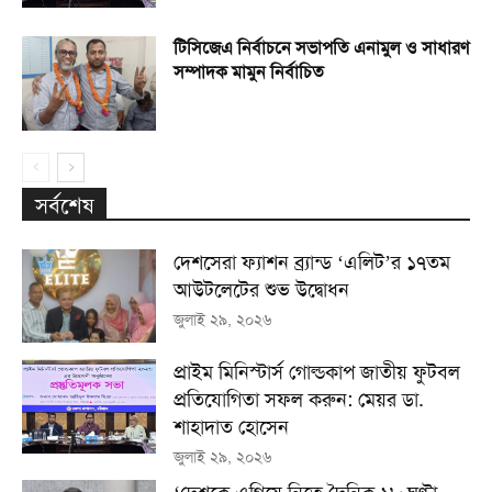
টিসিজেএ নির্বাচনে সভাপতি এনামুল ও সাধারণ
সম্পাদক মামুন নির্বাচিত
সর্বশেষ
দেশসেরা ফ্যাশন ব্র্যান্ড ‘এলিট’র ১৭তম
আউটলেটের শুভ উদ্বোধন
জুলাই ২৯, ২০২৬
প্রাইম মিনিস্টার্স গোল্ডকাপ জাতীয় ফুটবল
প্রতিযোগিতা সফল করুন: মেয়র ডা.
শাহাদাত হোসেন
জুলাই ২৯, ২০২৬