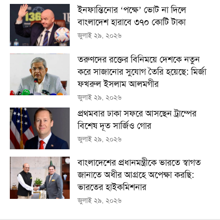
ইনফান্তিনোর ‘পক্ষে’ ভোট না দিলে
বাংলাদেশ হারাবে ৩৭০ কোটি টাকা
জুলাই ২৯, ২০২৬
তরুণদের রক্তের বিনিময়ে দেশকে নতুন
করে সাজানোর সুযোগ তৈরি হয়েছে: মির্জা
ফখরুল ইসলাম আলমগীর
জুলাই ২৯, ২০২৬
প্রথমবার ঢাকা সফরে আসছেন ট্রাম্পের
বিশেষ দূত সার্জিও গোর
জুলাই ২৯, ২০২৬
বাংলাদেশের প্রধানমন্ত্রীকে ভারতে স্বাগত
জানাতে অধীর আগ্রহে অপেক্ষা কর‌ছি:
ভারতের হাইকমিশনার
জুলাই ২৯, ২০২৬