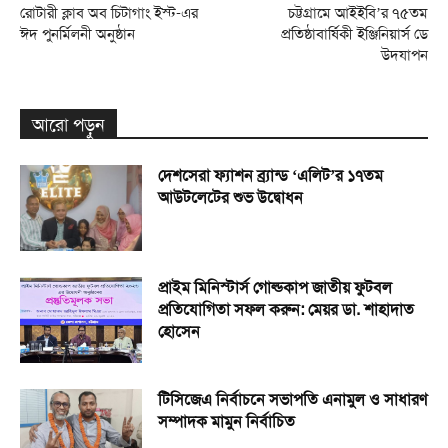
রোটারী ক্লাব অব চিটাগাং ইস্ট-এর
চট্টগ্রামে আইইবি’র ৭৫তম
ঈদ পুনর্মিলনী অনুষ্ঠান
প্রতিষ্ঠাবার্ষিকী ইঞ্জিনিয়ার্স ডে
উদযাপন
আরো পড়ুন
দেশসেরা ফ্যাশন ব্র্যান্ড ‘এলিট’র ১৭তম
আউটলেটের শুভ উদ্বোধন
প্রাইম মিনিস্টার্স গোল্ডকাপ জাতীয় ফুটবল
প্রতিযোগিতা সফল করুন: মেয়র ডা. শাহাদাত
হোসেন
টিসিজেএ নির্বাচনে সভাপতি এনামুল ও সাধারণ
সম্পাদক মামুন নির্বাচিত