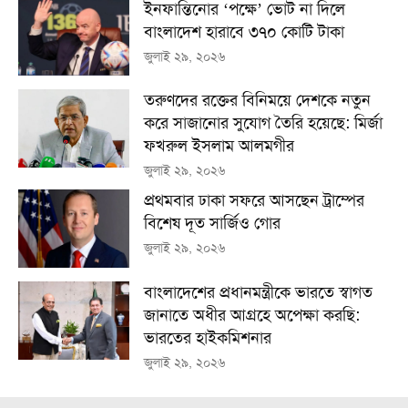
ইনফান্তিনোর ‘পক্ষে’ ভোট না দিলে
বাংলাদেশ হারাবে ৩৭০ কোটি টাকা
জুলাই ২৯, ২০২৬
তরুণদের রক্তের বিনিময়ে দেশকে নতুন
করে সাজানোর সুযোগ তৈরি হয়েছে: মির্জা
ফখরুল ইসলাম আলমগীর
জুলাই ২৯, ২০২৬
প্রথমবার ঢাকা সফরে আসছেন ট্রাম্পের
বিশেষ দূত সার্জিও গোর
জুলাই ২৯, ২০২৬
বাংলাদেশের প্রধানমন্ত্রীকে ভারতে স্বাগত
জানাতে অধীর আগ্রহে অপেক্ষা কর‌ছি:
ভারতের হাইকমিশনার
জুলাই ২৯, ২০২৬