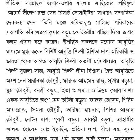
গীতিকা সংগ্রাহক এপার-ওপার বাংলার সাহিত্যের পথিকৃত
‘আচার্য দীনেশ চন্দ্র সেন রিসার্চ সোসাইটির’ সাধারণ সম্পাদিকা
দেবকন্য সেন। তিনি মঞ্চে কবিতাকুঞ্জ সাহিত্য পরিবারের
সভাপতি কবি অরূপ কুমার বড়ুয়াকে উত্তরীয় পরিয়ে দিয়ে রূপার
কলম প্রদান করে করেন। উপস্থিত সকলকে মনোজ্ঞ আবৃত্তির
মাধ্যমে মুগ্ধ করেন বিশিষ্ট আবৃত্তি শিল্পী ঈশিতা দাশ অধিকারী ও
ভারত থেকে আগত আবৃত্তি শিল্পী অতসী চট্টোপাধ্যায়, আবৃত্তি
শিল্পী সুজলা সাহা, আবৃত্তি শিল্পী লীনা বিশ্বাস। দ্বৈত আবৃত্তিতে
অংশ নেন স্মরনিকা চৌধুরী, ফারুক আহমেদ রাজু, সুপ্রিয় বড়ুয়া,
মুন্না চৌধুরী, বনশ্রী বড়ুয়া, ইভা আলমাস ও উত্তম কুমার দাশ।
একক আবৃত্তিতে অংশ নেন তটিনী বড়ুয়া, ফারুক হোসেন, শিরিন
আফরোজ, সিমলা চৌধুরী, তারিফা হায়দার, শিশির আজাদ
চৌধুরী, নোটন দাশ, পূরবী বড়ুয়া, শ্রাবন্তী বড়ুয়া, জাহাঙ্গীর
আলম, হোসেন মোঃ ইব্রাহিম, প্রতিমা দাশ, রীতা ধর, সুমন
রহমান ও আঞ্চলিক ছড়া পাঠ করেন নান্টু বড়ুয়া। অনুষ্ঠানের