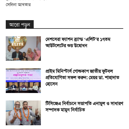
সেলিনা আখতার
আরো পড়ুন
দেশসেরা ফ্যাশন ব্র্যান্ড ‘এলিট’র ১৭তম
আউটলেটের শুভ উদ্বোধন
প্রাইম মিনিস্টার্স গোল্ডকাপ জাতীয় ফুটবল
প্রতিযোগিতা সফল করুন: মেয়র ডা. শাহাদাত
হোসেন
টিসিজেএ নির্বাচনে সভাপতি এনামুল ও সাধারণ
সম্পাদক মামুন নির্বাচিত