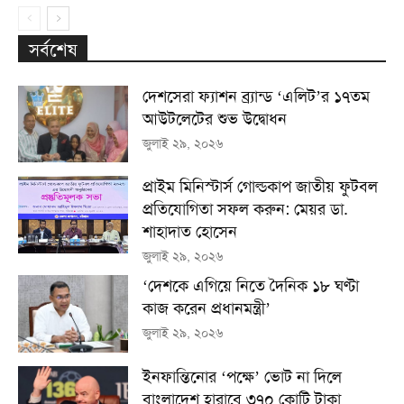
সর্বশেষ
দেশসেরা ফ্যাশন ব্র্যান্ড ‘এলিট’র ১৭তম
আউটলেটের শুভ উদ্বোধন
জুলাই ২৯, ২০২৬
প্রাইম মিনিস্টার্স গোল্ডকাপ জাতীয় ফুটবল
প্রতিযোগিতা সফল করুন: মেয়র ডা.
শাহাদাত হোসেন
জুলাই ২৯, ২০২৬
‘দেশকে এগিয়ে নিতে দৈনিক ১৮ ঘণ্টা
কাজ করেন প্রধানমন্ত্রী’
জুলাই ২৯, ২০২৬
ইনফান্তিনোর ‘পক্ষে’ ভোট না দিলে
বাংলাদেশ হারাবে ৩৭০ কোটি টাকা