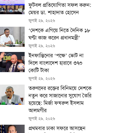
ফুটবল প্রতিযোগিতা সফল করুন:
মেয়র ডা. শাহাদাত হোসেন
জুলাই ২৯, ২০২৬
‘দেশকে এগিয়ে নিতে দৈনিক ১৮
ঘণ্টা কাজ করেন প্রধানমন্ত্রী’
জুলাই ২৯, ২০২৬
ইনফান্তিনোর ‘পক্ষে’ ভোট না
দিলে বাংলাদেশ হারাবে ৩৭০
কোটি টাকা
জুলাই ২৯, ২০২৬
তরুণদের রক্তের বিনিময়ে দেশকে
নতুন করে সাজানোর সুযোগ তৈরি
হয়েছে: মির্জা ফখরুল ইসলাম
আলমগীর
জুলাই ২৯, ২০২৬
প্রথমবার ঢাকা সফরে আসছেন