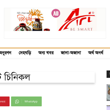
অনুরণন
দেহঘড়ি
অন্য খবর
জানা-অজানা
অর্থ অনর্থ
য়টি চিনিকল
erest
WhatsApp