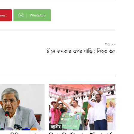
erest
WhatsApp
পরে >>
চীনে জনতার ওপর গাড়ি : নিহত ৩৫
জাতীয়