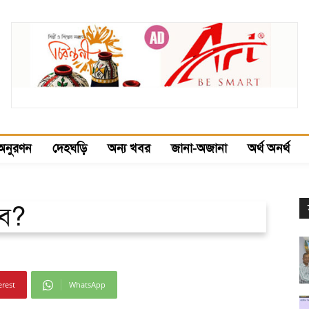
অনুরণন
দেহঘড়ি
অন্য খবর
জানা-অজানা
অর্থ অনর্থ
বে?
erest
WhatsApp