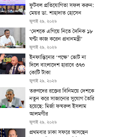
ফুটবল প্রতিযোগিতা সফল করুন:
মেয়র ডা. শাহাদাত হোসেন
জুলাই ২৯, ২০২৬
‘দেশকে এগিয়ে নিতে দৈনিক ১৮
ঘণ্টা কাজ করেন প্রধানমন্ত্রী’
জুলাই ২৯, ২০২৬
ইনফান্তিনোর ‘পক্ষে’ ভোট না
দিলে বাংলাদেশ হারাবে ৩৭০
কোটি টাকা
জুলাই ২৯, ২০২৬
তরুণদের রক্তের বিনিময়ে দেশকে
নতুন করে সাজানোর সুযোগ তৈরি
হয়েছে: মির্জা ফখরুল ইসলাম
আলমগীর
জুলাই ২৯, ২০২৬
প্রথমবার ঢাকা সফরে আসছেন