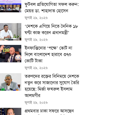
ফুটবল প্রতিযোগিতা সফল করুন:
মেয়র ডা. শাহাদাত হোসেন
জুলাই ২৯, ২০২৬
‘দেশকে এগিয়ে নিতে দৈনিক ১৮
ঘণ্টা কাজ করেন প্রধানমন্ত্রী’
জুলাই ২৯, ২০২৬
ইনফান্তিনোর ‘পক্ষে’ ভোট না
দিলে বাংলাদেশ হারাবে ৩৭০
কোটি টাকা
জুলাই ২৯, ২০২৬
তরুণদের রক্তের বিনিময়ে দেশকে
নতুন করে সাজানোর সুযোগ তৈরি
হয়েছে: মির্জা ফখরুল ইসলাম
আলমগীর
জুলাই ২৯, ২০২৬
প্রথমবার ঢাকা সফরে আসছেন