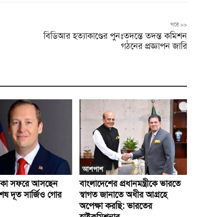
পরে >>
বিডিআর হত্যাকাণ্ডের পুনঃতদন্তে তদন্ত কমিশন
গঠনের প্রজ্ঞাপন জারি
আশপাশ
ঢাকা সফরে আসছেন
বাংলাদেশের প্রধানমন্ত্রীকে ভারতে
িশেষ দূত সার্জিও গোর
স্বাগত জানাতে অধীর আগ্রহে
অপেক্ষা কর‌ছি: ভারতের
হাইকমিশনার