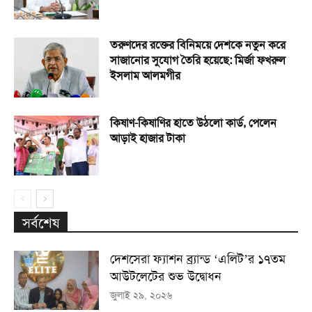
তরুণদের রক্তের বিনিময়ে দেশকে নতুন করে
সাজানোর সুযোগ তৈরি হয়েছে: মির্জা ফখরুল
ইসলাম আলমগীর
কিষাণ-কিষাণির হাতে উঠলো কার্ড, পেলেন
আড়াই হাজার টাকা
সর্বশেষ
দেশসেরা ফ্যাশন ব্র্যান্ড ‘এলিট’র ১৭তম
আউটলেটের শুভ উদ্বোধন
জুলাই ২৯, ২০২৬