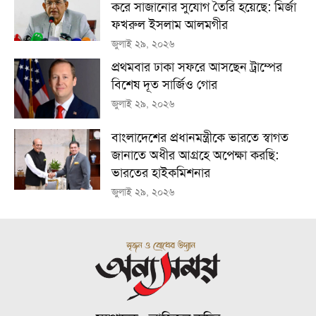
করে সাজানোর সুযোগ তৈরি হয়েছে: মির্জা
ফখরুল ইসলাম আলমগীর
জুলাই ২৯, ২০২৬
প্রথমবার ঢাকা সফরে আসছেন ট্রাম্পের
বিশেষ দূত সার্জিও গোর
জুলাই ২৯, ২০২৬
বাংলাদেশের প্রধানমন্ত্রীকে ভারতে স্বাগত
জানাতে অধীর আগ্রহে অপেক্ষা কর‌ছি:
ভারতের হাইকমিশনার
জুলাই ২৯, ২০২৬