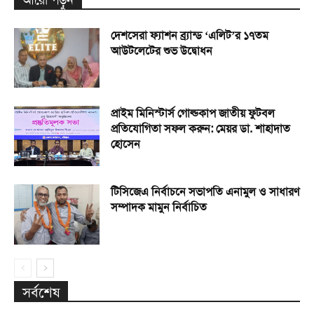
দেশসেরা ফ্যাশন ব্র্যান্ড ‘এলিট’র ১৭তম
আউটলেটের শুভ উদ্বোধন
প্রাইম মিনিস্টার্স গোল্ডকাপ জাতীয় ফুটবল
প্রতিযোগিতা সফল করুন: মেয়র ডা. শাহাদাত
হোসেন
টিসিজেএ নির্বাচনে সভাপতি এনামুল ও সাধারণ
সম্পাদক মামুন নির্বাচিত
সর্বশেষ