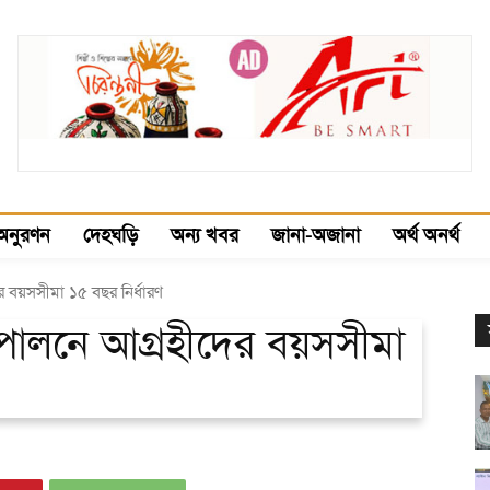
অনুরণন
দেহঘড়ি
অন্য খবর
জানা-অজানা
অর্থ অনর্থ
র বয়সসীমা ১৫ বছর নির্ধারণ
 পালনে আগ্রহীদের বয়সসীমা