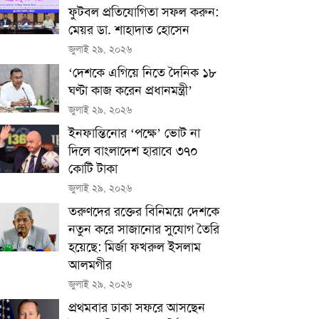
ফুটবল প্রতিযোগিতা সফল করুন:
মেয়র ডা. শাহাদাত হোসেন
জুলাই ২৯, ২০২৬
‘দেশকে এগিয়ে নিতে দৈনিক ১৮
ঘণ্টা কাজ করেন প্রধানমন্ত্রী’
জুলাই ২৯, ২০২৬
ইনফান্তিনোর ‘পক্ষে’ ভোট না
দিলে বাংলাদেশ হারাবে ৩৭০
কোটি টাকা
জুলাই ২৯, ২০২৬
তরুণদের রক্তের বিনিময়ে দেশকে
নতুন করে সাজানোর সুযোগ তৈরি
হয়েছে: মির্জা ফখরুল ইসলাম
আলমগীর
জুলাই ২৯, ২০২৬
প্রথমবার ঢাকা সফরে আসছেন