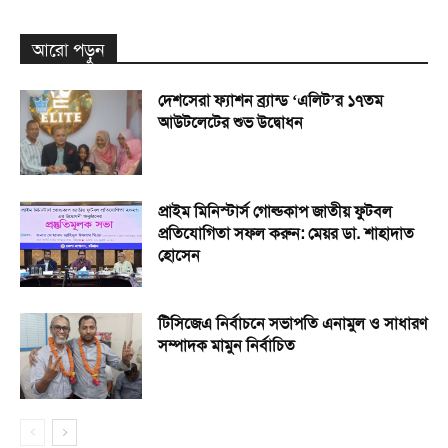
আরো পড়ুন
দেশসেরা ফ্যাশন ব্র্যান্ড ‘এলিট’র ১৭তম
আউটলেটের শুভ উদ্বোধন
প্রাইম মিনিস্টার্স গোল্ডকাপ জাতীয় ফুটবল
প্রতিযোগিতা সফল করুন: মেয়র ডা. শাহাদাত
হোসেন
টিসিজেএ নির্বাচনে সভাপতি এনামুল ও সাধারণ
সম্পাদক মামুন নির্বাচিত