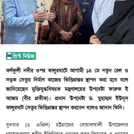
কর্ণফুলী নদীর ওপর কালুরঘাটে আগামী ১৪ মে নতুন রেল ও
সড়ক সেতুর নির্মাণ কাজের ভিত্তিপ্রস্তর স্থাপন করা হবে বলে
জানিয়েছেন মুক্তিযুদ্ধবিষয়ক মন্ত্রণালয়ের উপদেষ্টা ফারুক ই
আজম (বীর প্রতীক)। প্রধান উপদেষ্টা ড. মুহাম্মদ ইউনূস
কালুরঘাট সেতুর ভিত্তিপ্রস্তর স্থাপন করবেন বলেও জানান তিনি।
বুধবার (২ এপ্রিল) চট্টগ্রামের বোয়ালখালী উপজেলার
গণঅভ্যুত্থানে শহীদ ইঞ্জিনিয়ার ওমরের কবর জিয়ারত ও ওমরের