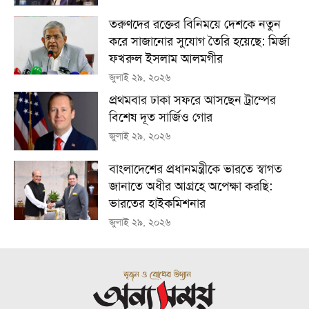
তরুণদের রক্তের বিনিময়ে দেশকে নতুন
করে সাজানোর সুযোগ তৈরি হয়েছে: মির্জা
ফখরুল ইসলাম আলমগীর
জুলাই ২৯, ২০২৬
প্রথমবার ঢাকা সফরে আসছেন ট্রাম্পের
বিশেষ দূত সার্জিও গোর
জুলাই ২৯, ২০২৬
বাংলাদেশের প্রধানমন্ত্রীকে ভারতে স্বাগত
জানাতে অধীর আগ্রহে অপেক্ষা কর‌ছি:
ভারতের হাইকমিশনার
জুলাই ২৯, ২০২৬