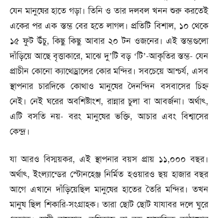
যেন মানুষের হাতে গড়া। তিনি ও তার দলবল খনন শুরু করতেই
একের পর এক স্তম্ভ বের হতে লাগল। প্রতিটি বিশাল, ১০ থেকে
১৫ ফুট উঁচু, কিছু কিছু আবার ২০ টন ওজনের। এই স্তম্ভগুলো
দাঁড়িয়ে আছে বৃত্তাকারে, মাঝে দু’টি বড় ‘টি’-আকৃতির স্তম্ভ- যেন
প্রাচীন কোনো ক্যাথেড্রালের কোর মন্দির। সবচেয়ে আশ্চর্য, এসব
স্থাপনার চারদিকে কোথাও মানুষের দৈনন্দিন বসবাসের চিহ্ন
নেই। নেই ঘরের অবশিষ্টাংশ, রান্নার চুলা বা আবর্জনা। অর্থাৎ,
এটি বসতি নয়- বরং মানুষের ভক্তি, আচার এবং বিশ্বাসের
কেন্দ্র।
যা আরও বিস্ময়কর, এই স্থাপনার বয়স প্রায় ১১,০০০ বছর।
অর্থাৎ, ইংল্যান্ডের স্টোনহেঞ্জ নির্মিত হওয়ারও ছয় হাজার বছর
আগে এখানে দাঁড়িয়েছিল মানুষের হাতের তৈরি মন্দির। তখন
মানুষ ছিল শিকারি-সংগ্রাহক। তারা ছোট ছোট যাযাবর দলে ঘুরে