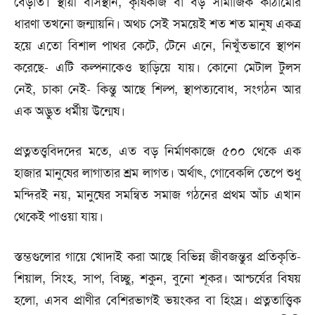
বেড়াত। স্থায়ী বাসস্থান, কৃষিকাজ বা বড় সামাজিক কাঠামোর
ধারণা তখনো জন্মায়নি। অথচ সেই সময়েই শত শত মানুষ একত্র
হয়ে এতো বিশাল পাথর কেটে, টেনে এনে, নিখুঁতভাবে স্থাপন
করেছে- এটি কল্পনাকেও ছাড়িয়ে যায়। কোনো মেটাল টুলস
নেই, চাকা নেই- কিন্তু আছে শিল্প, স্থাপত্যবোধ, সংগঠন আর
এক অদ্ভুত ধর্মীয় উন্মেষ।
প্রত্নতত্ত্ববিদদের মতে, এত বড় নির্মাণকাজে ৫০০ থেকে এক
হাজার মানুষের লাগাতার শ্রম লাগত। অর্থাৎ, গোবেকলি তেপে শুধু
মন্দিরই নয়, মানুষের সমন্বিত সমাজ গঠনের প্রথম আঁচ এখান
থেকেই পাওয়া যায়।
স্তম্ভগুলোর গায়ে খোদাই করা আছে বিভিন্ন জীবজন্তুর প্রতিকৃতি-
শিয়াল, সিংহ, সাপ, বিচ্ছু, শকুন, বুনো শূকর। আশ্চর্যের বিষয়
হলো, এসব প্রাণীর বেশিরভাগই ভয়ংকর বা হিংস্র। প্রত্নতাত্ত্বিক