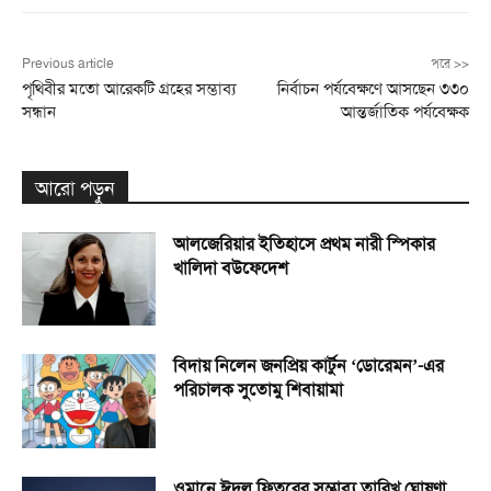
Previous article
পরে >>
পৃথিবীর মতো আরেকটি গ্রহের সম্ভাব্য
নির্বাচন পর্যবেক্ষণে আসছেন ৩৩০
সন্ধান
আন্তর্জাতিক পর্যবেক্ষক
আরো পড়ুন
আলজেরিয়ার ইতিহাসে প্রথম নারী স্পিকার
খালিদা বউফেদেশ
বিদায় নিলেন জনপ্রিয় কার্টুন ‘ডোরেমন’-এর
পরিচালক সুতোমু শিবায়ামা
ওমানে ঈদুল ফিতরের সম্ভাব্য তারিখ ঘোষণা