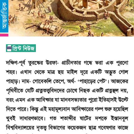
দক্ষিণ-পূর্ব তুরস্কের উরফা- প্রাচীনতার গন্ধে ভরা এক পুরনো
শহর। এখান থেকে মাত্র ছয় মাইল দূরে একটি অদ্ভুত গোল
পাহাড়। নাম- গোবেকলি তেপে, অর্থ- ‘পাহাড়ের পেট’। আজকের
পৃথিবীতে যেটি প্রত্নতত্ত্ববিদদের চোখে নিছক একটি প্রত্নস্থল নয়,
বরং এমন এক আবিষ্কার যা মানবসভ্যতার পুরো ইতিহাসই উল্টে
দিতে পারে। কিন্তু এই মহামূল্যবান আবিষ্কারের গল্প শুরু হয়েছিল
খুবই সাধারণভাবে। গত শতাব্দীর ষাটের দশকে ইস্তানবুল
বিশ্ববিদ্যালয়ের নৃতত্ত্ব বিভাগের কয়েকজন ছাত্র গবেষণার কাজে