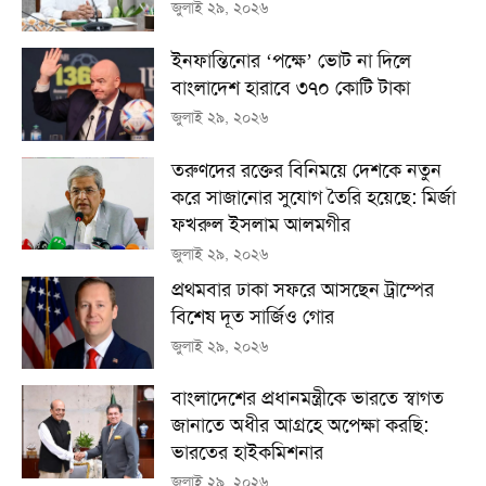
জুলাই ২৯, ২০২৬
ইনফান্তিনোর ‘পক্ষে’ ভোট না দিলে
বাংলাদেশ হারাবে ৩৭০ কোটি টাকা
জুলাই ২৯, ২০২৬
তরুণদের রক্তের বিনিময়ে দেশকে নতুন
করে সাজানোর সুযোগ তৈরি হয়েছে: মির্জা
ফখরুল ইসলাম আলমগীর
জুলাই ২৯, ২০২৬
প্রথমবার ঢাকা সফরে আসছেন ট্রাম্পের
বিশেষ দূত সার্জিও গোর
জুলাই ২৯, ২০২৬
বাংলাদেশের প্রধানমন্ত্রীকে ভারতে স্বাগত
জানাতে অধীর আগ্রহে অপেক্ষা কর‌ছি:
ভারতের হাইকমিশনার
জুলাই ২৯, ২০২৬