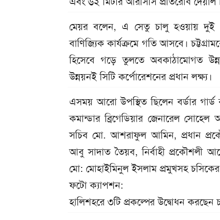
এবং ৬২ মিটার আরসিসি প্রতিরোধ দেয়াল ন
মেয়র বলেন, এ সেতু চালু হওয়ায় দুই ও
বাণিজ্যিক কার্যক্রমে গতি আসবে। চট্টগ্
হিসেবে গড়ে তুলতে অবকাঠামোগত উন্ন
উন্নয়নই সিটি কর্পোরেশনের প্রধান লক্ষ্য।
এসময় আরো উপস্থিত ছিলেন বর্ডার গার্ড বাং
কমান্ডার ব্রিগেডিয়ার জেনারেল সোহেল আহম
সচিব মো. আশরাফুল আমিন, প্রধান প্রকৌ
আবু সাদাত তৈয়ব, নির্বাহী প্রকৌশলী আ
মো: মোহাইমিনুল ইসলাম প্রমুখসহ চসিকের কর্ম
ফটো ক্যাপশন:
হালিশহরে ৩টি প্রকল্পের উদ্বোধন করছেন