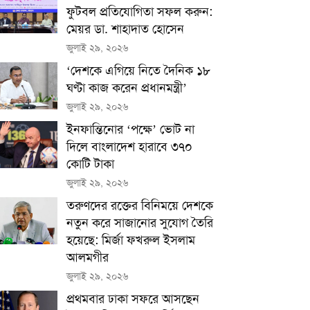
ফুটবল প্রতিযোগিতা সফল করুন:
মেয়র ডা. শাহাদাত হোসেন
জুলাই ২৯, ২০২৬
‘দেশকে এগিয়ে নিতে দৈনিক ১৮
ঘণ্টা কাজ করেন প্রধানমন্ত্রী’
জুলাই ২৯, ২০২৬
ইনফান্তিনোর ‘পক্ষে’ ভোট না
দিলে বাংলাদেশ হারাবে ৩৭০
কোটি টাকা
জুলাই ২৯, ২০২৬
তরুণদের রক্তের বিনিময়ে দেশকে
নতুন করে সাজানোর সুযোগ তৈরি
হয়েছে: মির্জা ফখরুল ইসলাম
আলমগীর
জুলাই ২৯, ২০২৬
প্রথমবার ঢাকা সফরে আসছেন