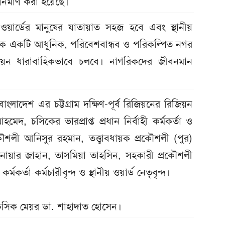
ির্মাণ করা হয়েছে।
য়ার্ডের মানুষের যাতায়াত সহজ হবে এবং স্থানীয়
রামকে একটি আধুনিক, পরিবেশবান্ধব ও পরিকল্পিত নগর
য়ন ধারাবাহিকভাবে চলবে। নাগরিকদের জীবনমান
লাদেশ এর চট্টগ্রাম দক্ষিণ-পূর্ব রিজিয়নের রিজিয়ন
েদ, চসিকের ভারপ্রাপ্ত প্রধান নির্বাহী কর্মকর্তা ও
শলী আনিসুর রহমান, তত্ত্বাবধায়ক প্রকৌশলী (পুর)
নোয়ার জাহান, তাসমিয়া তাহসিন, সহকারী প্রকৌশলী
কর্তা-কর্মচারীবৃন্দ ও স্থানীয় ওয়ার্ড নেতৃবৃন্দ।
 চসিক মেয়র ডা. শাহাদাত হোসেন।