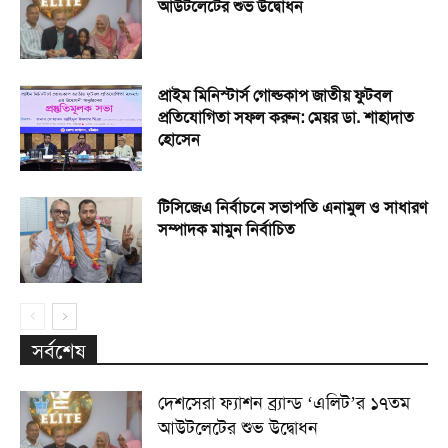
আউটলেটের শুভ উদ্বোধন
প্রাইম মিনিস্টার্স গোল্ডকাপ জাতীয় ফুটবল
প্রতিযোগিতা সফল করুন: মেয়র ডা. শাহাদাত
হোসেন
টিসিজেএ নির্বাচনে সভাপতি এনামুল ও সাধারণ
সম্পাদক মামুন নির্বাচিত
সর্বশেষ
দেশসেরা ফ্যাশন ব্র্যান্ড ‘এলিট’র ১৭তম
আউটলেটের শুভ উদ্বোধন