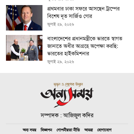
প্রথমবার ঢাকা সফরে আসছেন ট্রাম্পের
বিশেষ দূত সার্জিও গোর
জুলাই ২৯, ২০২৬
বাংলাদেশের প্রধানমন্ত্রীকে ভারতে স্বাগত
জানাতে অধীর আগ্রহে অপেক্ষা কর‌ছি:
ভারতের হাইকমিশনার
জুলাই ২৯, ২০২৬
সম্পাদক : আজিজুল কদির
অন্য সময়
বিজ্ঞাপন
গোপনীয়তা নীতি
আমরা
যোগাযোগ