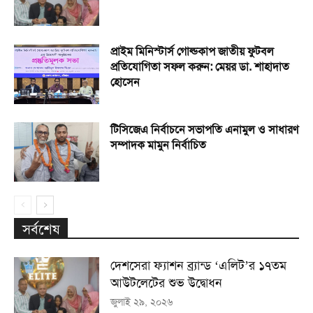
প্রাইম মিনিস্টার্স গোল্ডকাপ জাতীয় ফুটবল
প্রতিযোগিতা সফল করুন: মেয়র ডা. শাহাদাত
হোসেন
টিসিজেএ নির্বাচনে সভাপতি এনামুল ও সাধারণ
সম্পাদক মামুন নির্বাচিত
সর্বশেষ
দেশসেরা ফ্যাশন ব্র্যান্ড ‘এলিট’র ১৭তম
আউটলেটের শুভ উদ্বোধন
জুলাই ২৯, ২০২৬