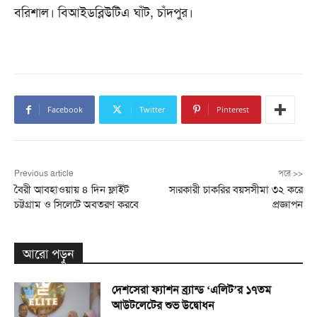
বরিশাল। বিআইডব্লিউটিএ ঘাঁট, চাঁদপুর।
Facebook
Twitter
Pinterest
Previous article
পরে >>
বৈরী আবহাওয়ায় ৪ দিন ফ্লাইট
স৷রকারী চাকরির বয়সসীমা ৩২ করে
চট্টগ্রাম ও সিলেটে অবতরণ করবে
প্রজ্ঞাপন
আরো পড়ুন
দেশসেরা ফ্যাশন ব্র্যান্ড ‘এলিট’র ১৭তম
আউটলেটের শুভ উদ্বোধন