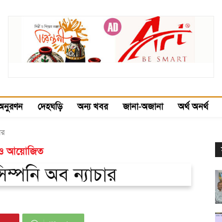
অনুরণন
দেহঘড়ি
অন্য খবর
জানা-অজানা
অর্থ অনর্থ
ার
ুডিও আয়োজিত
সিম্পনি অব ন্যাচার