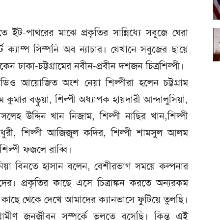
তে ইট-পাথরের মাঝে প্রকৃতির সান্নিধ্যে সবুজে ঘেরা
ট ক্যাম্প সিম্পনি অব ন্যাচার। যেখানে সবুজের ছায়ে
ন ঢাকা-চট্টগ্রামের নবীন-প্রবীন দশজন চিত্রশিল্পী।
টুডিও আয়োজিত অংশ নেয়া শিল্পীরা হলেন চট্টগ্রাম
 কুমার বড়ুয়া, শিল্পী অধ্যাপক হায়দারী আন্দালুসিয়া,
মোসলেহ উদ্দিন খান নিজাম, শিল্পী নাছির খান,শিল্পী
চৌধুরী, শিল্পী আজিজুল কদির, শিল্পী শামসুল আলম
িল্পী ফজলে রাব্বি।
নিয়া বিনতে হাসান বলেন, বেশীরভাগ সময়ে কল্পনার
। প্রকৃতির কাছে এসে চিত্রাঙ্কন করতে অন্যরকম
 কাছে থেকে দেখে আমাদের ক্যানভাসে ফুটিয়ে তুলছি।
ামীণ জনজীবন সম্পর্কে ভুলতে বসেছি। কিন্তু এই