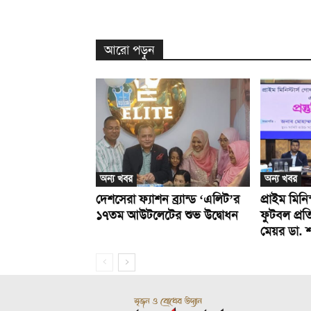
আরো পড়ুন
অন্য খবর
অন্য খবর
দেশসেরা ফ্যাশন ব্র্যান্ড ‘এলিট’র
প্রাইম মিনি
১৭তম আউটলেটের শুভ উদ্বোধন
ফুটবল প্র
মেয়র ডা. 