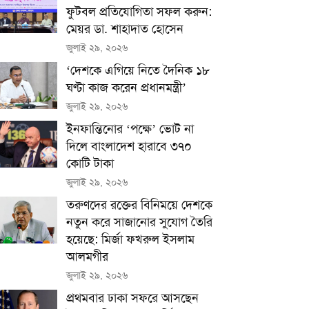
ফুটবল প্রতিযোগিতা সফল করুন:
মেয়র ডা. শাহাদাত হোসেন
জুলাই ২৯, ২০২৬
‘দেশকে এগিয়ে নিতে দৈনিক ১৮
ঘণ্টা কাজ করেন প্রধানমন্ত্রী’
জুলাই ২৯, ২০২৬
ইনফান্তিনোর ‘পক্ষে’ ভোট না
দিলে বাংলাদেশ হারাবে ৩৭০
কোটি টাকা
জুলাই ২৯, ২০২৬
তরুণদের রক্তের বিনিময়ে দেশকে
নতুন করে সাজানোর সুযোগ তৈরি
হয়েছে: মির্জা ফখরুল ইসলাম
আলমগীর
জুলাই ২৯, ২০২৬
প্রথমবার ঢাকা সফরে আসছেন