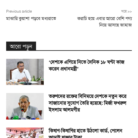
Previous article
পরে >>
মাঝারি কুয়াশা পড়বে মধ্যরাতে
করাচি হয়ে এবার আরো বেশি পণ্য
নিয়ে আসছে জাহাজ
আরো পড়ুন
‘দেশকে এগিয়ে নিতে দৈনিক ১৮ ঘণ্টা কাজ
করেন প্রধানমন্ত্রী’
তরুণদের রক্তের বিনিময়ে দেশকে নতুন করে
সাজানোর সুযোগ তৈরি হয়েছে: মির্জা ফখরুল
ইসলাম আলমগীর
কিষাণ-কিষাণির হাতে উঠলো কার্ড, পেলেন
আড়াই হাজার টাকা