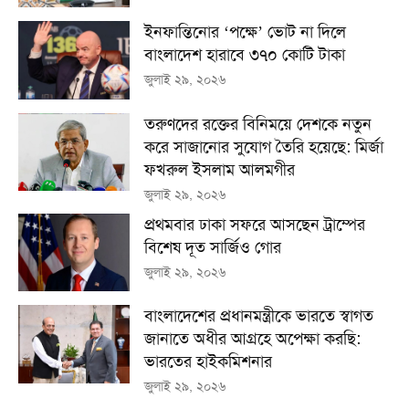
ইনফান্তিনোর ‘পক্ষে’ ভোট না দিলে
বাংলাদেশ হারাবে ৩৭০ কোটি টাকা
জুলাই ২৯, ২০২৬
তরুণদের রক্তের বিনিময়ে দেশকে নতুন
করে সাজানোর সুযোগ তৈরি হয়েছে: মির্জা
ফখরুল ইসলাম আলমগীর
জুলাই ২৯, ২০২৬
প্রথমবার ঢাকা সফরে আসছেন ট্রাম্পের
বিশেষ দূত সার্জিও গোর
জুলাই ২৯, ২০২৬
বাংলাদেশের প্রধানমন্ত্রীকে ভারতে স্বাগত
জানাতে অধীর আগ্রহে অপেক্ষা কর‌ছি:
ভারতের হাইকমিশনার
জুলাই ২৯, ২০২৬