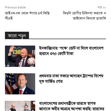
Previous article
পরে >>
আইএমএফ থেকে ঋণের ৪র্থ কিস্তি
কিডনি রোগীর চিকিৎসা করাতে ও
শীগ্রই
আইফোন কিনতে ডাকাতি
আরো পড়ুন
ইনফান্তিনোর ‘পক্ষে’ ভোট না দিলে বাংলাদেশ
হারাবে ৩৭০ কোটি টাকা
প্রথমবার ঢাকা সফরে আসছেন ট্রাম্পের বিশেষ
দূত সার্জিও গোর
বাংলাদেশের প্রধানমন্ত্রীকে ভারতে স্বাগত
জানাতে অধীর আগ্রহে অপেক্ষা কর‌ছি: ভারতের