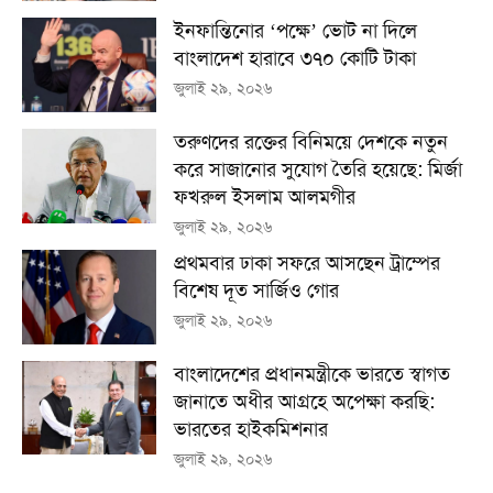
ইনফান্তিনোর ‘পক্ষে’ ভোট না দিলে
বাংলাদেশ হারাবে ৩৭০ কোটি টাকা
জুলাই ২৯, ২০২৬
তরুণদের রক্তের বিনিময়ে দেশকে নতুন
করে সাজানোর সুযোগ তৈরি হয়েছে: মির্জা
ফখরুল ইসলাম আলমগীর
জুলাই ২৯, ২০২৬
প্রথমবার ঢাকা সফরে আসছেন ট্রাম্পের
বিশেষ দূত সার্জিও গোর
জুলাই ২৯, ২০২৬
বাংলাদেশের প্রধানমন্ত্রীকে ভারতে স্বাগত
জানাতে অধীর আগ্রহে অপেক্ষা কর‌ছি:
ভারতের হাইকমিশনার
জুলাই ২৯, ২০২৬