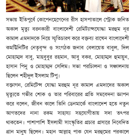
সভায় ই‌তিপু‌র্বে কো‌পেন‌হে‌গে‌নের রীস হাসপাতা‌লে স্ট্রোক জনিত
অকাল মৃত‌্যু বরনকারী বাংলা‌দেশী রেমিট‌্যান্স‌যে‌াদ্ধা মরহুম নূর
কামাল এমদাদ‌কে ন‌ি‌য়ে স্মৃ‌তিচারণ ক‌রে বক্তব‌্য রা‌খেন বাংলা‌দেশী
কম‌উিন‌ি‌টির নেতৃবৃন্দ ও সংগঠক জনাব বেলা‌য়েত বাবুল, দিল
মোহাম্মদ বাবু, মাহবুবুর রহমান, আবু বকর, মোহাম্মদ হুমায়ুন,
হাসান পিনু ও মোহাম্মদ সে‌লিম। সভা পর‌চিালনা ও সঞ্চালনায়
ছি‌লেন শহীদুল ইসলাম টিপু।
বক্তাগন, রে‌মি‌টেন্স যোদ্ধা মরহুম নূর কামা‌ল এমদা‌দের অকাল
মৃত‌্যু‌তে গভীর শোক ও তার পরিবা‌রের প্রতি সম‌বেদনা জ্ঞাপন
ক‌রে ব‌লেন, জীবন কা‌লে তি‌নি ডেনমা‌র্কে বাংলাদেশ হ‌তে নতুন
আগত‌দের নানা রকম সাহায‌্য সহ‌যোগীতায় সদা তৎপর
থাক‌তেন। পাশাপা‌শি ইসলামী সাংস্কৃ‌তির প্রচার প্রসা‌রে নি‌বে‌দিত
প্রান মানুষ ছি‌লেন। মহান আল্লাহ পাক যেন মরহু‌মের পরকা‌লে