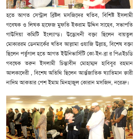
হ‌তে আগত সেন্ট্রাল ব্রিষ্টল মস‌জি‌দের খ‌তিব, বি‌শিষ্ট ইসলামী
গ‌বেষক ও লিখক হা‌ফেজ মুফ‌তি ইকরাম উ‌দ্দিন সা‌হেব, সভাপ‌তি
গাউ‌সিয়া ক‌মি‌টি ইংল‌্যান্ড। উ‌দ্ভোধ‌নী বক্তা ছি‌লেন বায়তুল
মোকাররম ডেনমা‌র্কের খ‌তিব আল্লামা ওয়া‌জি উল্লাহ, ব‌ি‌শেষ বক্তা
ছি‌লেন পর্তুগাল হ‌তে আগত ইউ‌নিভা‌র্সিটি কো-ইন-ব্রা র পিএইচ‌ডি
গব‌ষেক তরুন ইসল‌ামী চিন্তাবীদ মোহাম্মদ হা‌বিবুর রহমান
আলকা‌দেরী , বি‌শেষ অ‌তি‌থি ছি‌লেন আর্ন্তজা‌তিক খ‌্যা‌তিমান ক্বার‌ী
না‌দিম আকতার পেশ ইমাম মিনহাজুল কোরান মস‌জিদ, ন‌রেব্রু।