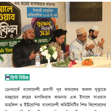
ডেনমার্কে বাংলা‌দেশী প্রবাসী নূর কামা‌লের অকাল মৃত‌্যু‌তে
মরহু‌মের রু‌হের মাগ‌ফিরাত কামনায় এক ইসা‌লে সাওয়াব
মাহ‌ফিল ও ইউ‌রো‌পিয় বাংল‌া‌দেশী ক‌মিউ‌নি‌টির শিশু কি‌শোর‌দের