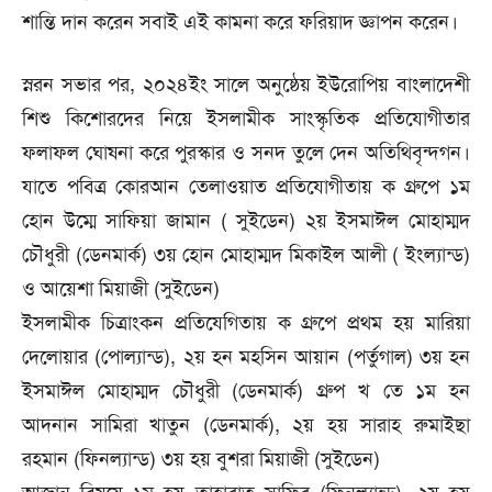
শা‌ন্তি দান ক‌রেন সবাই এই কামনা ক‌রে ফরিয়াদ জ্ঞাপন করেন।
স্নরন সভার পর, ২০২৪ইং সা‌লে অনু‌ষ্ঠেয় ইউ‌রো‌পিয় বাংলা‌দেশী
শিশু কি‌শোর‌দের নি‌য়ে ইসলামীক সাংস্কৃ‌তিক প্রতি‌যোগীতার
ফলাফল ঘোষনা করে পুরস্কার ও সনদ তু‌লে দেন অ‌তি‌থিবৃন্দগন।
য‌া‌তে প‌বিত্র কোরআন তেলাওয়াত প্রতি‌যোগীতায় ক গ্রু‌পে ১ম
হোন উ‌ম্মে সা‌ফিয়া জামান ( সুই‌ডেন) ২য় ইসমাঈল মোহাম্মদ
চৌধুরী (ডেনমার্ক) ৩য় হোন মোহাম্মদ মিকাইল আলী ( ইংল‌্যান্ড)
ও আ‌য়েশা মিয়াজী (সুই‌ডেন)
ইসলামীক চিত্রাংকন প্রতি‌যে‌গিতায় ক গ্রু‌পে প্রথম হয় মা‌রিয়া
দে‌লোয়ার (পোল‌্যান্ড), ২য় হন মহ‌সিন আয়ান (পর্তুগাল) ৩য় হন
ইসমাঈল মোহাম্মদ চৌধুরী (ডেনমার্ক) গ্রুপ খ তে ১ম হন
আদনান সা‌মিরা খাতুন (ডেনমার্ক), ২য় হয় সারাহ রুমাইছা
রহমান (ফিনল‌্যান্ড) ৩য় হয় বুশরা মিয়াজী (সুই‌ডেন)