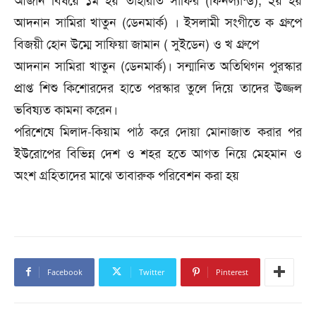
আজান বিষ‌য়ে ১ম হয় তাহারাত সা‌ফির (ফিনল‌্যান্ড), ২য় হয়
আদনান সা‌মিরা খাতুন (ডেনমার্ক) । ইসলামী সং‌গী‌তে ক গ্রু‌পে
বিজয়ী হোন উ‌ম্মে সা‌ফিয়া জামান ( সুই‌ডেন) ও খ গ্রু‌পে
আদনান সা‌মিরা খাতুন (ডেনমার্ক)। সন্মা‌নিত অ‌তি‌থিগন পুরস্কার
প্রাপ্ত‌ শিশু কি‌শোর‌দের হা‌তে পরস্কার তু‌লে দি‌য়ে ত‌া‌দের উজ্জল
ভ‌বিষ‌্যত কামনা ক‌রেন।
প‌রি‌শে‌ষে মিলাদ-‌কিয়াম পাঠ ক‌রে দোয়া মোনাজাত করার পর
ইউ‌রোপের বি‌ভিন্ন দেশ ও শহর হ‌তে আগত নি‌য়ে মেহমান ও
অংশ গ্রহিতা‌দের মা‌ঝে তাবারুক প‌রি‌বেশন করা হয়
Facebook
Twitter
Pinterest