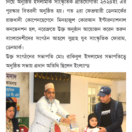
নি‌য়ে অনু‌ষ্ঠিত ইসলামীক সাংস্কৃ‌তিক প্রতি‌যোগীতা ২০২৪ইং এর
পুরস্কার বিতরনী অনু‌ষ্ঠিত হয়। গত ২রা ফেব্রুয়ারী ডেনমা‌র্কের
রাজধানী ক‌ো‌পেন‌হে‌গে‌নে মিনহাজুল ক‌োরআন ইন্টারন‌্যাশনাল
কন‌ভেনশন হল, ন‌রেব্রু‌তে উক্ত অনুষ্ঠান আ‌য়োজন ক‌রেন তরুন
বাংলা‌দেশী‌দের সংগঠন আহ‌লে সুন্নাহ যুব সাংস্কৃ‌তিক ফোরাম,
ডেনমার্ক।
উক্ত সংগঠ‌নের সভাপ‌তি মোঃ রা‌কিবুল ইসলা‌মের সভাপ‌তি‌ত্বে
অনু‌ষ্ঠিত সভায় প্রধান অ‌তি‌থি ছি‌লেন ইংল‌্যান্ড