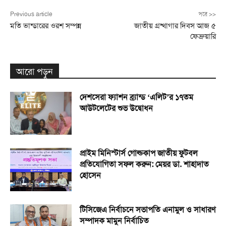
Previous article
পরে >>
মতি ভান্ডারের ওরশ সম্পন্ন
জাতীয় গ্রন্থাগার দিবস আজ ৫
ফেব্রুয়ারি
আরো পড়ুন
দেশসেরা ফ্যাশন ব্র্যান্ড ‘এলিট’র ১৭তম
আউটলেটের শুভ উদ্বোধন
প্রাইম মিনিস্টার্স গোল্ডকাপ জাতীয় ফুটবল
প্রতিযোগিতা সফল করুন: মেয়র ডা. শাহাদাত
হোসেন
টিসিজেএ নির্বাচনে সভাপতি এনামুল ও সাধারণ
সম্পাদক মামুন নির্বাচিত