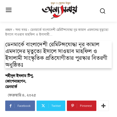
প্রচ্ছদ
অন্য খবর
ডেনমা‌র্কে বাংলা‌দেশী রেমিট্ন্সযোদ্ধা নূর কামাল এমদা‌দের মৃতুত্যে
ইসা‌লে সাওয়াব মাহফিল ও ইসালামী...
ডেনমা‌র্কে বাংলা‌দেশী রেমিট্ন্সযোদ্ধা নূর কামাল
এমদা‌দের মৃতুত্যে ইসা‌লে সাওয়াব মাহফিল ও
ইসালামী সাংস্কৃ‌তিক প্রতি‌যোগী‌তার পুরস্কার বিতরণী
অন‌ু‌ষ্ঠিতঃ
শহীদুল ইসলাম টিপু,
কোপেনহেগেন,
ডেনমার্ক
ফেব্রুয়ারি ৪, ২০২৫
Facebook
Twitter
Pinterest