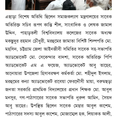
এছাড়া বিশেষ অতিথি ছিলেন সমাজকল্যাণ মন্ত্রণালয়ের সাবেক
অতিরিক্ত সচিব রূপণ কান্তি শীল, সাংবাদিক ও লেখক জামাল
উদ্দিন, পাহাড়তলী বিশ্ববিদ্যালয় কলেজের সাবেক অধ্যক্ষ
মকছুদুর রহমান চৌধুরী, মরহুমের জামাতা বিশিষ্ট শিল্পপতি মো.
মহসিন, চট্টগ্রাম জেলা আইনজীবী সমিতির সাবেক সহ-সভাপতি
অ্যাডভোকেট মো. সেকেন্দার বাদশা, সাবেক অতিরিক্ত পিপি
অ্যাডভোকেট এম এ ফয়েজ, অ্যাডভোকেট আবু তাহের,
আনোয়ারা উপজেলা হিসাবরক্ষণ কর্মকর্তা মো. শহীদুল ইসলাম,
মরহুমের কন্যা অ্যাডভোকেট রাবেয়া ফেরদৌসী মায়া, বরুমছড়া
জনতা সরকারি প্রাথমিক বিদ্যালয়ের প্রধান শিক্ষক মো. আবুল
মনসুর, গণ-পাঠাগারের সাবেক সভাপতি নুরুল আমিন, সৈয়দ
আবু তাহের। উপস্থিত ছিলেন সাবেক মেম্বার আবুল কাশেম,
পাঠাগারের সদস্য আবুল কাশেম, মোজাম্মেল হক, লিয়াকত আলী,