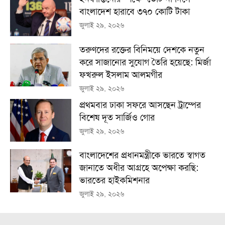
বাংলাদেশ হারাবে ৩৭০ কোটি টাকা
জুলাই ২৯, ২০২৬
তরুণদের রক্তের বিনিময়ে দেশকে নতুন
করে সাজানোর সুযোগ তৈরি হয়েছে: মির্জা
ফখরুল ইসলাম আলমগীর
জুলাই ২৯, ২০২৬
প্রথমবার ঢাকা সফরে আসছেন ট্রাম্পের
বিশেষ দূত সার্জিও গোর
জুলাই ২৯, ২০২৬
বাংলাদেশের প্রধানমন্ত্রীকে ভারতে স্বাগত
জানাতে অধীর আগ্রহে অপেক্ষা কর‌ছি:
ভারতের হাইকমিশনার
জুলাই ২৯, ২০২৬