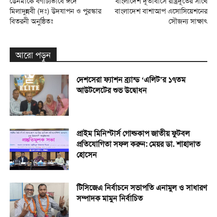
ডেনমা‌র্কে বর্ণাঢ‌্যভা‌বে ঈ‌দে
বাংলাদেশ দূতাবাসে রাষ্ট্রদূতের সাথে
মিলাদুন্নবী (দঃ) উদযাপন ও পুরস্কার
বাংলাদেশ বাশাআপ এসোসিয়েশনের
বিতরনী অনু‌ষ্ঠিতঃ
সৌজন্য সাক্ষাৎ
আরো পড়ুন
দেশসেরা ফ্যাশন ব্র্যান্ড ‘এলিট’র ১৭তম
আউটলেটের শুভ উদ্বোধন
প্রাইম মিনিস্টার্স গোল্ডকাপ জাতীয় ফুটবল
প্রতিযোগিতা সফল করুন: মেয়র ডা. শাহাদাত
হোসেন
টিসিজেএ নির্বাচনে সভাপতি এনামুল ও সাধারণ
সম্পাদক মামুন নির্বাচিত